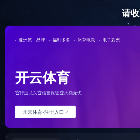
星空官方网页
关于星空官方网
星空官方网页版
星空官方网页版-星空(中
维修服务
计量校准
延保服务
维护服务